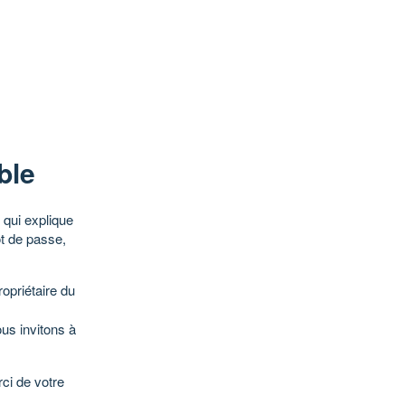
ble
qui explique
ot de passe,
opriétaire du
ous invitons à
ci de votre