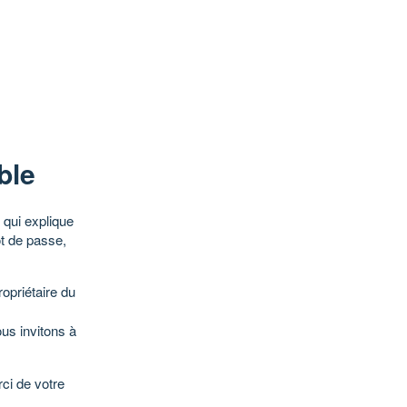
ble
qui explique
ot de passe,
opriétaire du
ous invitons à
ci de votre