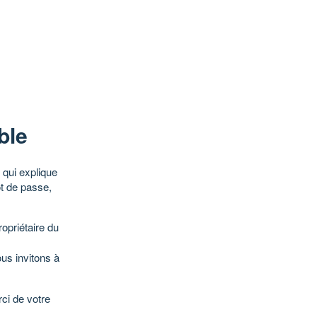
ble
qui explique
ot de passe,
opriétaire du
ous invitons à
ci de votre