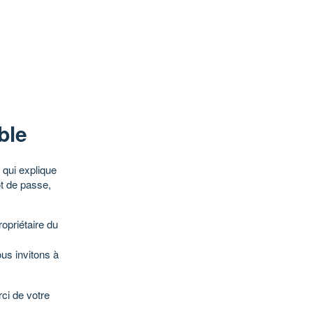
ble
qui explique
ot de passe,
opriétaire du
ous invitons à
ci de votre