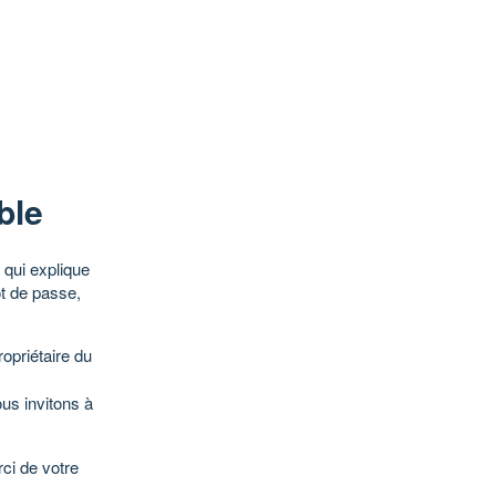
ble
qui explique
ot de passe,
opriétaire du
ous invitons à
ci de votre