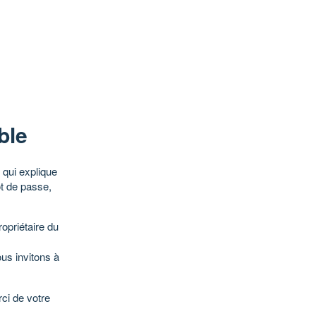
ble
qui explique
ot de passe,
opriétaire du
ous invitons à
ci de votre