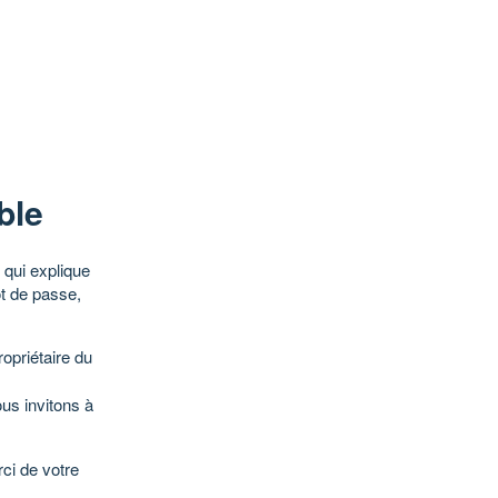
ble
qui explique
ot de passe,
opriétaire du
ous invitons à
ci de votre